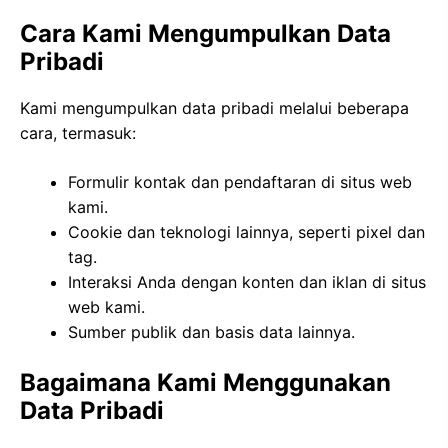
Cara Kami Mengumpulkan Data
Pribadi
Kami mengumpulkan data pribadi melalui beberapa
cara, termasuk:
Formulir kontak dan pendaftaran di situs web
kami.
Cookie dan teknologi lainnya, seperti pixel dan
tag.
Interaksi Anda dengan konten dan iklan di situs
web kami.
Sumber publik dan basis data lainnya.
Bagaimana Kami Menggunakan
Data Pribadi