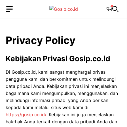
Langsung
ke
isi
Privacy Policy
Kebijakan Privasi Gosip.co.id
Di Gosip.co.id, kami sangat menghargai privasi
pengguna kami dan berkomitmen untuk melindungi
data pribadi Anda. Kebijakan privasi ini menjelaskan
bagaimana kami mengumpulkan, menggunakan, dan
melindungi informasi pribadi yang Anda berikan
kepada kami melalui situs web kami di
https://gosip.co.id/
. Kebijakan ini juga menjelaskan
hak-hak Anda terkait dengan data pribadi Anda dan