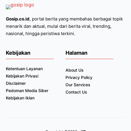
Gosip.co.id
, portal berita yang membahas berbagai topik
menarik dan aktual, mulai dari berita viral, trending,
nasional, hingga peristiwa terkini.
Kebijakan
Halaman
Ketentuan Layanan
About Us
Kebijakan Privasi
Privacy Policy
Disclaimer
Our Services
Pedoman Media Siber
Contact Us
Kebijakan Iklan