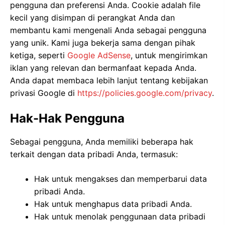
pengguna dan preferensi Anda. Cookie adalah file
kecil yang disimpan di perangkat Anda dan
membantu kami mengenali Anda sebagai pengguna
yang unik. Kami juga bekerja sama dengan pihak
ketiga, seperti
Google AdSense
, untuk mengirimkan
iklan yang relevan dan bermanfaat kepada Anda.
Anda dapat membaca lebih lanjut tentang kebijakan
privasi Google di
https://policies.google.com/privacy
.
Hak-Hak Pengguna
Sebagai pengguna, Anda memiliki beberapa hak
terkait dengan data pribadi Anda, termasuk:
Hak untuk mengakses dan memperbarui data
pribadi Anda.
Hak untuk menghapus data pribadi Anda.
Hak untuk menolak penggunaan data pribadi