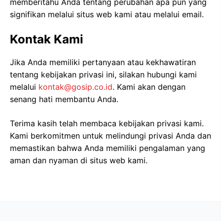
memberitahu Anda tentang perubahan apa pun yang
signifikan melalui situs web kami atau melalui email.
Kontak Kami
Jika Anda memiliki pertanyaan atau kekhawatiran
tentang kebijakan privasi ini, silakan hubungi kami
melalui
kontak@gosip.co.id
. Kami akan dengan
senang hati membantu Anda.
Terima kasih telah membaca kebijakan privasi kami.
Kami berkomitmen untuk melindungi privasi Anda dan
memastikan bahwa Anda memiliki pengalaman yang
aman dan nyaman di situs web kami.