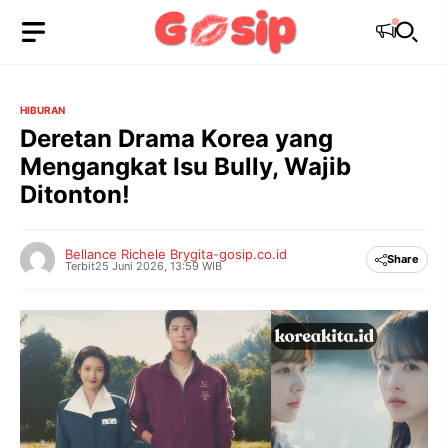
Langsung
ke
isi
HIBURAN
Deretan Drama Korea yang
Mengangkat Isu Bully, Wajib
Ditonton!
Bellance Richele Brygita
-
gosip.co.id
Share
Terbit
25 Juni 2026, 13:59 WIB