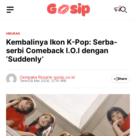
Langsung
ke
isi
HIBURAN
Kembalinya Ikon K-Pop: Serba-
serbi Comeback I.O.I dengan
‘Suddenly’
Cempaka Rosarie
-
gosip.co.id
Share
Terbit
28 Mei 2026, 12:15 WIB