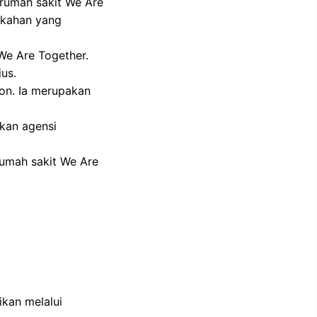
 rumah sakit We Are
ikahan yang
 We Are Together.
ius.
on. Ia merupakan
kan agensi
rumah sakit We Are
kan melalui