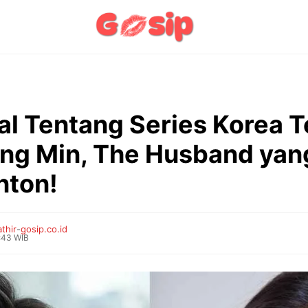
al Tentang Series Korea 
g Min, The Husband yan
nton!
thir
-
gosip.co.id
6:43 WIB