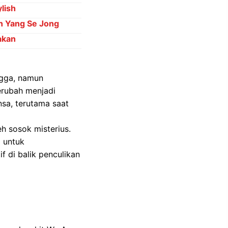
lish
an Yang Se Jong
akan
ngga, namun
erubah menjadi
nsa, terutama saat
eh sosok misterius.
d untuk
 di balik penculikan