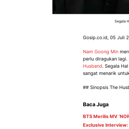
Segala H
Gosip.co.id, 05 Juli 
Nam Goong Min
meru
perlu diragukan lagi.
Husband
. Segala Ha
sangat menarik untu
## Sinopsis The Hus
Baca Juga
BTS Merilis MV ‘NOR
Exclusive Interview