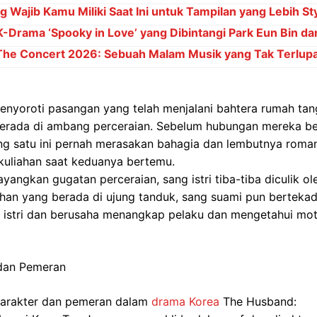
g Wajib Kamu Miliki Saat Ini untuk Tampilan yang Lebih Sty
K-Drama ‘Spooky in Love’ yang Dibintangi Park Eun Bin d
 The Concert 2026: Sebuah Malam Musik yang Tak Terlup
nyoroti pasangan yang telah menjalani bahtera rumah ta
erada di ambang perceraian. Sebelum hubungan mereka b
ang satu ini pernah merasakan bahagia dan lembutnya roma
kuliahan saat keduanya bertemu.
yangkan gugatan perceraian, sang istri tiba-tiba diculik ol
ahan yang berada di ujung tanduk, sang suami pun berteka
istri dan berusaha menangkap pelaku dan mengetahui motif
 dan Pemeran
 karakter dan pemeran dalam
drama Korea
The Husband: