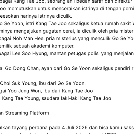
agai Kang Tae Joo, seorang ahli bedah saraf dan direktur
Joo memutuskan untuk menceraikan istrinya di tengah pern
esokan harinya istrinya diculik.
o Se Yoon, istri Kang Tae Joo sekaligus ketua rumah sakit
minya mengajukan gugatan cerai, ia diculik oleh pria mister
agai Noh Man Hee, pria misterius yang menculik Go Se Yo
pemilik sebuah akademi komputer.
bagai Lee Soo Hyung, mantan petugas polisi yang menjalan
i Go Dong Chan, ayah dari Go Se Yoon sekaligus pendiri 
Choi Suk Young, ibu dari Go Se Yoon.
gai Yoo Jung Won, ibu dari Kang Tae Joo
 Kang Tae Young, saudara laki-laki Kang Tae Joo
n Streaming Platform
lkan tayang perdana pada 4 Juli 2026 dan bisa kamu saksi