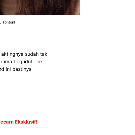
u Tonton!
aktingnya sudah tak
-Drama berjudul
The
d ini pastinya
ecara Eksklusif!