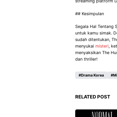
streaming platform D
## Kesimpulan
Segala Hal Tentang 
untuk kamu simak. D
sudah ditentukan, T
menyukai
misteri
, ke
menyaksikan The Hus
dan thriller!
Drama Korea
Mi
RELATED POST