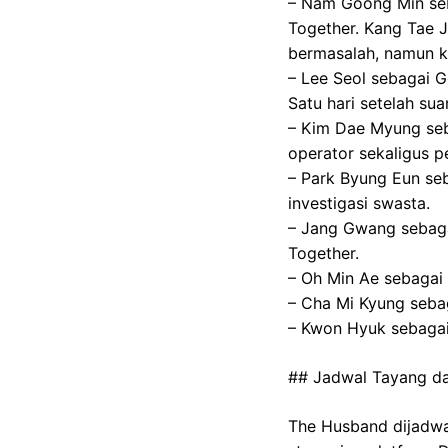
– Nam Goong Min seb
Together. Kang Tae 
bermasalah, namun ke
– Lee Seol sebagai G
Satu hari setelah sua
– Kim Dae Myung seb
operator sekaligus 
– Park Byung Eun se
investigasi swasta.
– Jang Gwang sebaga
Together.
– Oh Min Ae sebagai 
– Cha Mi Kyung seba
– Kwon Hyuk sebagai
## Jadwal Tayang da
The Husband dijadwa