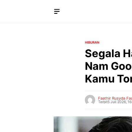
Langsung
ke
isi
HIBURAN
Segala H
Nam Goon
Kamu To
Faathir Rusyda Faa
Terbit
5 Juli 2026, 1