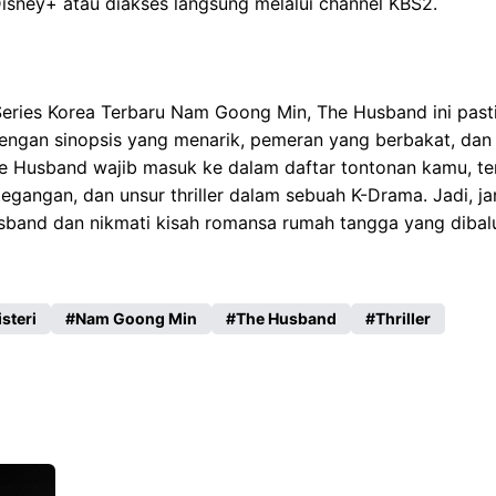
isney+ atau diakses langsung melalui channel KBS2.
Series Korea Terbaru Nam Goong Min, The Husband ini past
engan sinopsis yang menarik, pemeran yang berbakat, dan
he Husband wajib masuk ke dalam daftar tontonan kamu, te
tegangan, dan unsur thriller dalam sebuah K-Drama. Jadi, j
band dan nikmati kisah romansa rumah tangga yang dibalu
steri
Nam Goong Min
The Husband
Thriller