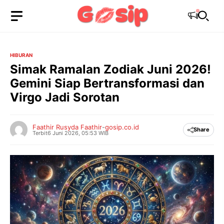
Langsung
ke
isi
HIBURAN
Simak Ramalan Zodiak Juni 2026!
Gemini Siap Bertransformasi dan
Virgo Jadi Sorotan
Faathir Rusyda Faathir
-
gosip.co.id
Share
Terbit
6 Juni 2026, 05:53 WIB