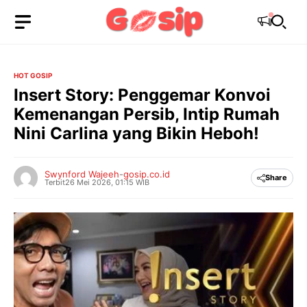
Langsung
ke
isi
HOT GOSIP
Insert Story: Penggemar Konvoi
Kemenangan Persib, Intip Rumah
Nini Carlina yang Bikin Heboh!
Swynford Wajeeh
-
gosip.co.id
Share
Terbit
26 Mei 2026, 01:15 WIB