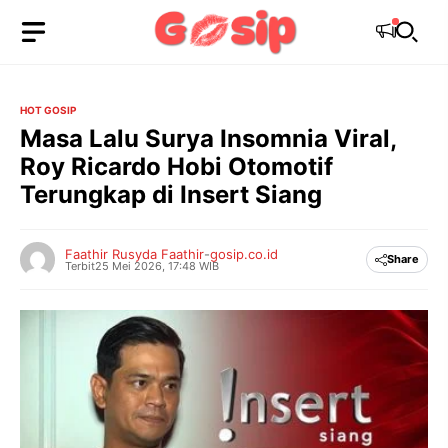
Langsung
ke
isi
HOT GOSIP
Masa Lalu Surya Insomnia Viral,
Roy Ricardo Hobi Otomotif
Terungkap di Insert Siang
Faathir Rusyda Faathir
-
gosip.co.id
Share
Terbit
25 Mei 2026, 17:48 WIB