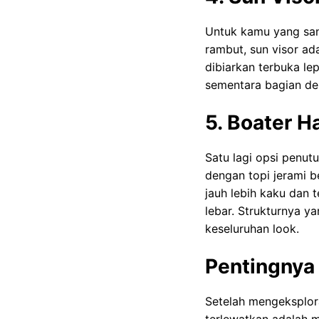
Untuk kamu yang sang
rambut, sun visor ad
dibiarkan terbuka le
sementara bagian dep
5. Boater H
Satu lagi opsi penut
dengan topi jerami be
jauh lebih kaku dan t
lebar. Strukturnya y
keseluruhan look.
Pentingnya
Setelah mengeksplora