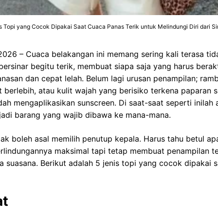
s Topi yang Cocok Dipakai Saat Cuaca Panas Terik untuk Melindungi Diri dari S
 2026 – Cuaca belakangan ini memang sering kali terasa tida
ersinar begitu terik, membuat siapa saja yang harus berakti
asan dan cepat lelah. Belum lagi urusan penampilan; ramb
t berlebih, atau kulit wajah yang berisiko terkena paparan 
h mengaplikasikan sunscreen. Di saat-saat seperti inilah 
jadi barang yang wajib dibawa ke mana-mana.
dak boleh asal memilih penutup kepala. Harus tahu betul apa
rlindungannya maksimal tapi tetap membuat penampilan ter
la suasana. Berikut adalah 5 jenis topi yang cocok dipakai 
at