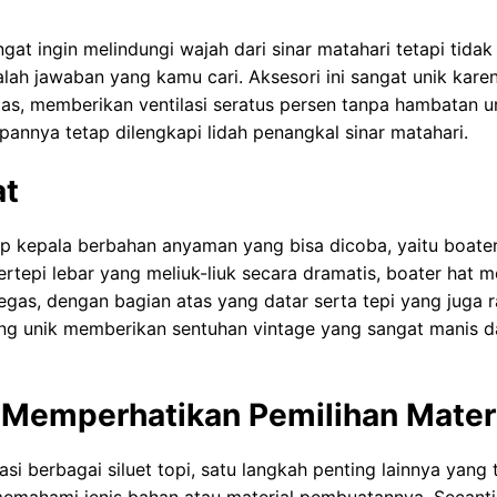
at ingin melindungi wajah dari sinar matahari tetapi tidak
alah jawaban yang kamu cari. Aksesori ini sangat unik kare
pas, memberikan ventilasi seratus persen tanpa hambatan u
annya tetap dilengkapi lidah penangkal sinar matahari.
at
up kepala berbahan anyaman yang bisa dicoba, yaitu boate
rtepi lebar yang meliuk-liuk secara dramatis, boater hat me
egas, dengan bagian atas yang datar serta tepi yang juga ra
ang unik memberikan sentuhan vintage yang sangat manis d
 Memperhatikan Pemilihan Mater
si berbagai siluet topi, satu langkah penting lainnya yang 