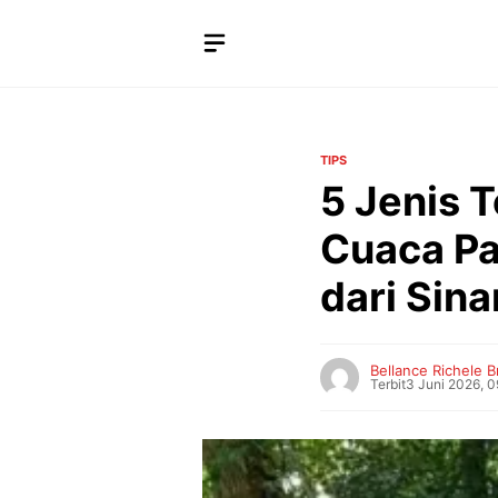
Langsung
ke
isi
TIPS
5 Jenis 
Cuaca Pa
dari Sina
Bellance Richele B
Terbit
3 Juni 2026, 0