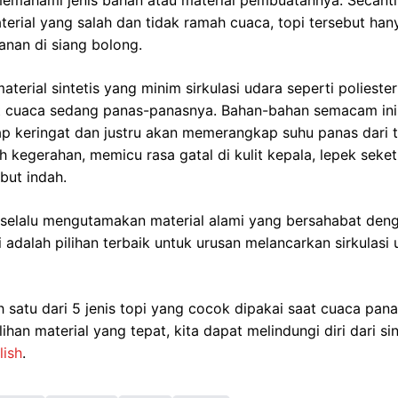
memahami jenis bahan atau material pembuatannya. Secanti
aterial yang salah dan tidak ramah cuaca, topi tersebut ha
nan di siang bolong.
aterial sintetis yang minim sirkulasi udara seperti poliester 
aat cuaca sedang panas-panasnya. Bahan-bahan semacam ini 
keringat dan justru akan memerangkap suhu panas dari tu
kegerahan, memicu rasa gatal di kulit kepala, lepek seket
but indah.
 selalu mengutamakan material alami yang bersahabat deng
i adalah pilihan terbaik untuk urusan melancarkan sirkulas
 satu dari 5 jenis topi yang cocok dipakai saat cuaca pana
han material yang tepat, kita dapat melindungi diri dari 
lish
.