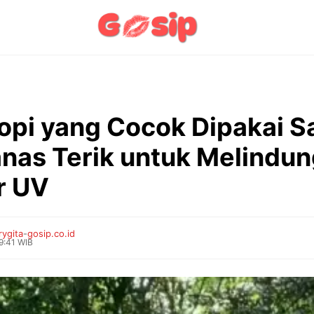
Topi yang Cocok Dipakai S
nas Terik untuk Melindung
r UV
rygita
-
gosip.co.id
9:41 WIB