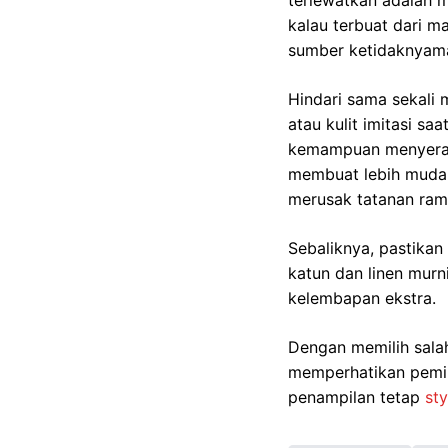
terlewatkan adalah 
kalau terbuat dari m
sumber ketidaknyama
Hindari sama sekali m
atau kulit imitasi s
kemampuan menyerap 
membuat lebih mudah 
merusak tatanan ram
Sebaliknya, pastikan
katun dan linen murn
kelembapan ekstra.
Dengan memilih salah
memperhatikan pemili
penampilan tetap
sty