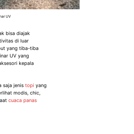
inar UV
k bisa diajak
vitas di luar
ut yang tiba-tiba
sinar UV yang
aksesori kepala
 saja jenis
topi
yang
lihat modis, chic,
saat
cuaca panas