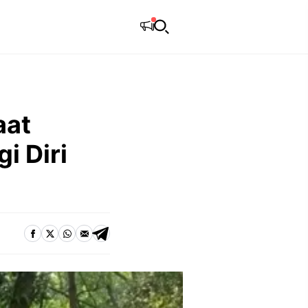
aat
i Diri