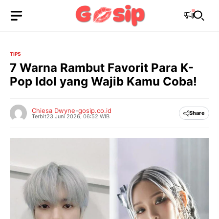
Langsung
ke
isi
TIPS
7 Warna Rambut Favorit Para K-
Pop Idol yang Wajib Kamu Coba!
Chiesa Dwyne
-
gosip.co.id
Share
Terbit
23 Juni 2026, 06:52 WIB