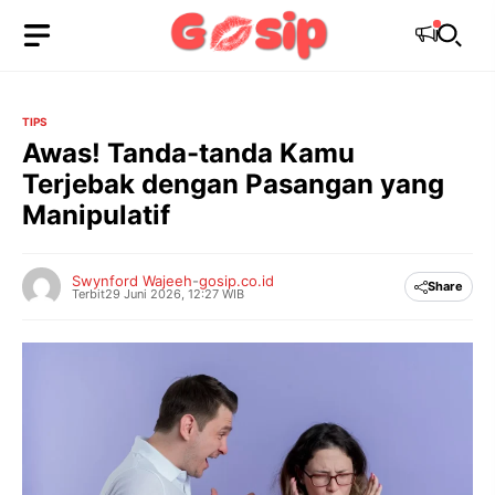
Langsung
ke
isi
TIPS
Awas! Tanda-tanda Kamu
Terjebak dengan Pasangan yang
Manipulatif
Swynford Wajeeh
-
gosip.co.id
Share
Terbit
29 Juni 2026, 12:27 WIB