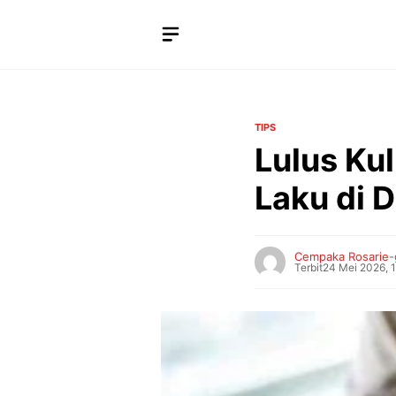
Langsung
ke
isi
TIPS
Lulus Kul
Laku di 
Cempaka Rosarie
-
Terbit
24 Mei 2026, 