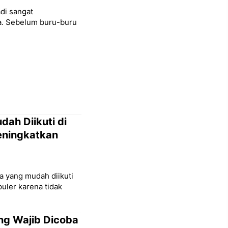
adi sangat
ba. Sebelum buru-buru
ah Diikuti di
eningkatkan
a yang mudah diikuti
puler karena tidak
ng Wajib Dicoba