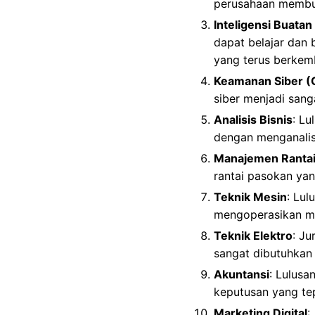
perusahaan membua
Inteligensi Buatan
dapat belajar dan 
yang terus berkem
Keamanan Siber (
siber menjadi sang
Analisis Bisnis
: Lu
dengan menganalis
Manajemen Rantai
rantai pasokan yang
Teknik Mesin
: Lu
mengoperasikan me
Teknik Elektro
: Ju
sangat dibutuhkan 
Akuntansi
: Lulus
keputusan yang te
Marketing Digital
: