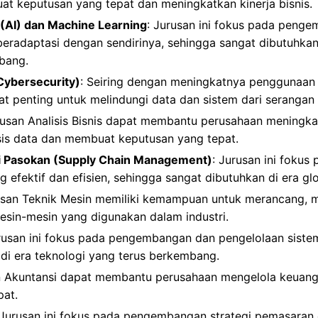
t keputusan yang tepat dan meningkatkan kinerja bisnis.
 (AI) dan Machine Learning
: Jurusan ini fokus pada peng
beradaptasi dengan sendirinya, sehingga sangat dibutuhkan
bang.
Cybersecurity)
: Seiring dengan meningkatnya penggunaan
at penting untuk melindungi data dan sistem dari serangan 
lusan Analisis Bisnis dapat membantu perusahaan meningkat
is data dan membuat keputusan yang tepat.
 Pasokan (Supply Chain Management)
: Jurusan ini fokus
 efektif dan efisien, sehingga sangat dibutuhkan di era glo
lusan Teknik Mesin memiliki kemampuan untuk merancang,
sin-mesin yang digunakan dalam industri.
rusan ini fokus pada pengembangan dan pengelolaan sistem 
di era teknologi yang terus berkembang.
an Akuntansi dapat membantu perusahaan mengelola keua
pat.
 Jurusan ini fokus pada pengembangan strategi pemasaran di