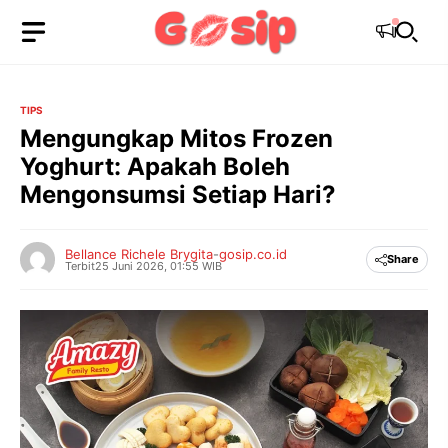
Langsung
ke
isi
TIPS
Mengungkap Mitos Frozen
Yoghurt: Apakah Boleh
Mengonsumsi Setiap Hari?
Bellance Richele Brygita
-
gosip.co.id
Share
Terbit
25 Juni 2026, 01:55 WIB