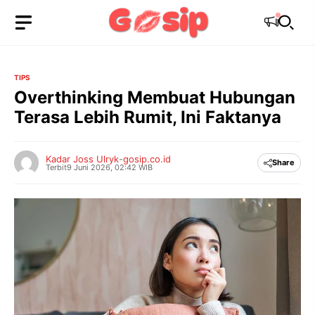
Langsung
ke
isi
TIPS
Overthinking Membuat Hubungan
Terasa Lebih Rumit, Ini Faktanya
Kadar Joss Ulryk
-
gosip.co.id
Share
Terbit
9 Juni 2026, 02:42 WIB