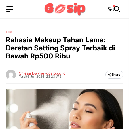
Langsung
ke
isi
TIPS
Rahasia Makeup Tahan Lama:
Deretan Setting Spray Terbaik di
Bawah Rp500 Ribu
Chiesa Dwyne
-
gosip.co.id
Share
Terbit
6 Juli 2026, 23:23 WIB