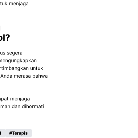
tuk menjaga
g
ol?
us segera
n mengungkapkan
rtimbangkan untuk
ka Anda merasa bahwa
apat menjaga
aman dan dihormati
l
Terapis