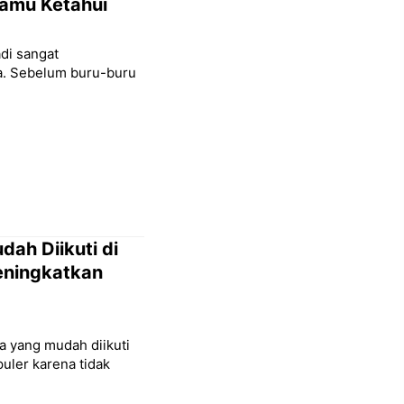
Kamu Ketahui
adi sangat
ba. Sebelum buru-buru
ah Diikuti di
eningkatkan
a yang mudah diikuti
puler karena tidak